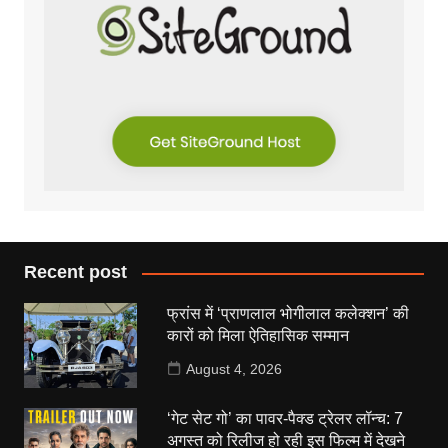
Recent post
फ्रांस में ‘प्राणलाल भोगीलाल कलेक्शन’ की
कारों को मिला ऐतिहासिक सम्मान
August 4, 2026
‘गेट सेट गो’ का पावर-पैक्ड ट्रेलर लॉन्च: 7
अगस्त को रिलीज हो रही इस फिल्म में देखने