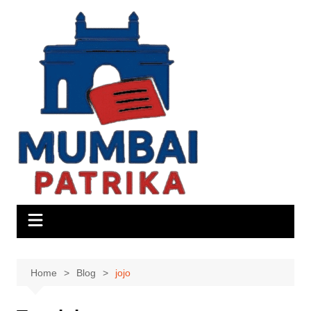
Skip
to
content
Home
Blog
jojo