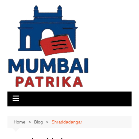
Skip
to
content
Home
Blog
Shraddadangar