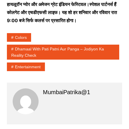
हायलूरॉन
प्योर
और
अमेजन
ग्रेट
इंडियन
फेस्टिवल।स्पेशल
पार्टनर्स
हैं
कोलगेट
और
एचडीएफसी
लाइफ।
यह
शो
हर
शनिवार
और
रविवार
रात
9:00
बजे
सिर्फ
कलर्स
पर
प्रसारित
होगा।
Colors
Dhamaal With Pati Patni Aur Panga – Jodiyon Ka
Reality Check
Entertainment
MumbaiPatrika@1