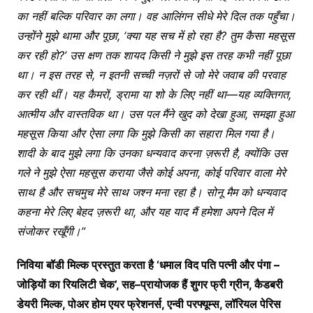
का
नहीं
बल्कि
परिवार
का
लगा।
वह
आलिंगन
सीधे
मेरे
दिल
तक
पहुँचा।
उन्होंने
मुझे
थामा
और
पूछा
, ‘
क्या
यह
सच
में
हो
रहा
है
?
तुम
कैसा
महसूस
कर
रही
हो
?’
उस
क्षण
तक
शायद
किसी
ने
मुझे
इस
तरह
कभी
नहीं
पूछा
था।
न
इस
तरह
से
,
न
इतनी
सच्ची
नज़रों
से
जो
मेरे
जवाब
की
परवाह
कर
रही
थीं।
यह
कैमरों
,
ड्रामा
या
शो
के
लिए
नहीं
था
—
यह
व्यक्तिगत
,
आत्मीय
और
वास्तविक
था।
उस
पल
मैंने
खुद
को
देखा
हुआ
,
समझा
हुआ
महसूस
किया
और
ऐसा
लगा
कि
मुझे
किसी
का
सहारा
मिल
गया
है।
शादी
के
बाद
मुझे
लगा
कि
उनका
धन्यवाद
करना
ज़रूरी
है
,
क्योंकि
उस
गले
ने
मुझे
ऐसा
महसूस
कराया
जैसे
कोई
अपना
,
कोई
परिवार
वाला
मेरे
साथ
है
और
सचमुच
मेरे
साथ
जश्न
मना
रहा
है।
सोनू
मैम
को
धन्यवाद
कहना
मेरे
लिए
बेहद
ज़रूरी
था
,
और
यह
याद
मैं
हमेशा
अपने
दिल
में
संजोकर
रखूँगी।
”
निविया
बॉडी
मिल्क
प्रस्तुत
करता
है
‘
धमाल
विद
पति
पत्नी
और
पंगा
–
जोड़ियों
का
रियलिटी
चेक
’,
सह
–
प्रायोजक
हैं
शुगर
फ्री
ग्रीन
,
कैडबरी
डेयरी
मिल्क
,
पोअर
होम
एयर
फ्रेशनर्स
,
एन्वी
परफ्यूम्स
,
लॉरियल
पेरिस