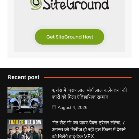
Recent post
फ्रांस में ‘प्राणलाल भोगीलाल कलेक्शन’ की
कारों को मिला ऐतिहासिक सम्मान
August 4, 2026
‘गेट सेट गो’ का पावर-पैक्ड ट्रेलर लॉन्च: 7
अगस्त को रिलीज हो रही इस फिल्म में देखने
को मिलेंगे हाई-टेक VFX